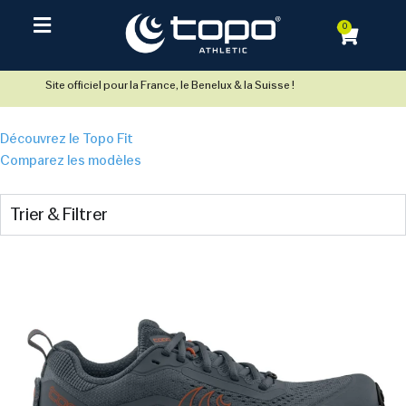
0
Site officiel pour la France, le Benelux & la Suisse !
Découvrez le Topo Fit
Comparez les modèles
Trier & Filtrer