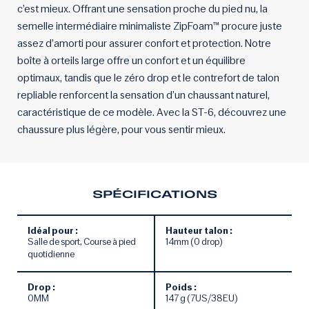
c’est mieux. Offrant une sensation proche du pied nu, la
semelle intermédiaire minimaliste ZipFoam™ procure juste
assez d’amorti pour assurer confort et protection. Notre
boîte à orteils large offre un confort et un équilibre
optimaux, tandis que le zéro drop et le contrefort de talon
repliable renforcent la sensation d’un chaussant naturel,
caractéristique de ce modèle. Avec la ST-6, découvrez une
chaussure plus légère, pour vous sentir mieux.
SPÉCIFICATIONS
Idéal pour :
Hauteur talon :
Salle de sport, Course à pied
14mm (0 drop)
quotidienne
Drop :
Poids :
0MM
147 g (7US/38EU)