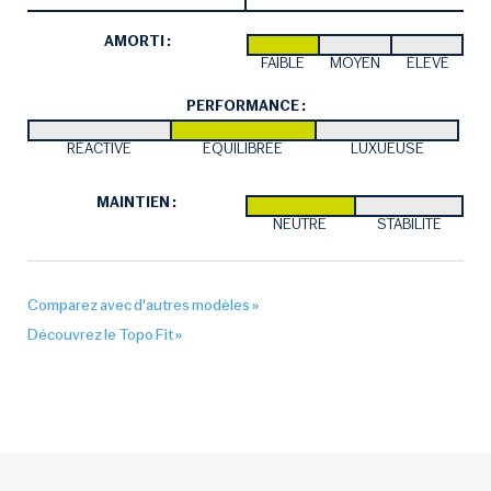
AMORTI :
FAIBLE
MOYEN
ÉLEVÉ
PERFORMANCE :
RÉACTIVE
ÉQUILIBRÉE
LUXUEUSE
MAINTIEN :
NEUTRE
STABILITÉ
Comparez avec d'autres modèles »
Découvrez le Topo Fit »