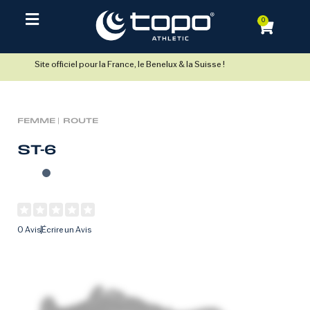
0
Site officiel pour la France, le Benelux & la Suisse !
FEMME |
ROUTE
ST-6
0 Avis
Écrire un Avis