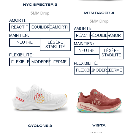
NYC SPECTER 2
5MM
Drop
MTN RACER 4
AMORTI :
5MM
Drop
RÉACTIF
ÉQUILIBRÉ
AMORTI
AMORTI :
RÉACTIF
ÉQUILIBRÉ
AMORTI
MAINTIEN :
NEUTRE
LÉGÈRE
MAINTIEN :
STABILITÉ
NEUTRE
LÉGÈRE
STABILITÉ
FLEXIBILITÉ :
FLEXIBLE
MODÉRÉE
FERME
FLEXIBILITÉ :
FLEXIBLE
MODÉRÉE
FERME
VISTA
CYCLONE 3