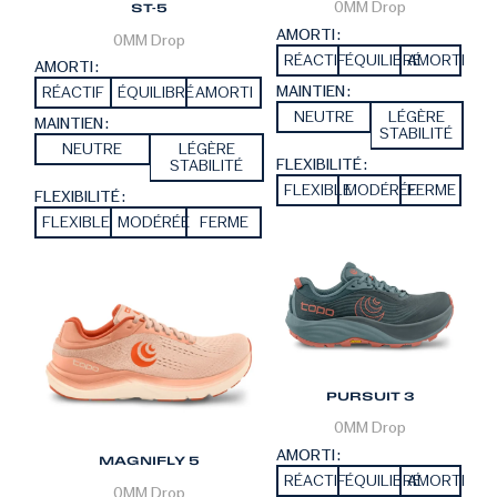
0MM
Drop
ST-5
AMORTI :
0MM
Drop
RÉACTIF
ÉQUILIBRÉ
AMORTI
AMORTI :
MAINTIEN :
RÉACTIF
ÉQUILIBRÉ
AMORTI
NEUTRE
LÉGÈRE
MAINTIEN :
STABILITÉ
NEUTRE
LÉGÈRE
FLEXIBILITÉ :
STABILITÉ
FLEXIBLE
MODÉRÉE
FERME
FLEXIBILITÉ :
FLEXIBLE
MODÉRÉE
FERME
PURSUIT 3
0MM
Drop
AMORTI :
MAGNIFLY 5
RÉACTIF
ÉQUILIBRÉ
AMORTI
0MM
Drop