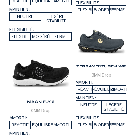
RÉACTIF
ÉQUILIBRÉ
AMORTI
FLEXIBILITÉ :
MAINTIEN :
FLEXIBLE
MODÉRÉE
FERME
NEUTRE
LÉGÈRE
STABILITÉ
FLEXIBILITÉ :
FLEXIBLE
MODÉRÉE
FERME
TERRAVENTURE 4 WP
3MM
Drop
AMORTI :
RÉACTIF
ÉQUILIBRÉ
AMORTI
MAINTIEN :
MAGNIFLY 6
NEUTRE
LÉGÈRE
STABILITÉ
0MM
Drop
FLEXIBILITÉ :
AMORTI :
FLEXIBLE
MODÉRÉE
FERME
RÉACTIF
ÉQUILIBRÉ
AMORTI
MAINTIEN :