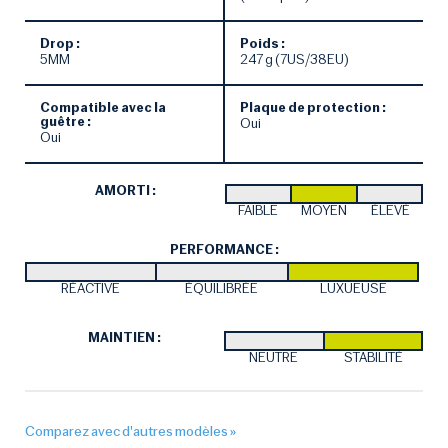
Drop :
Poids :
5MM
247 g (7US/38EU)
Compatible avec la
Plaque de protection :
guêtre :
Oui
Oui
AMORTI :
FAIBLE
MOYEN
ÉLEVÉ
PERFORMANCE :
RÉACTIVE
ÉQUILIBRÉE
LUXUEUSE
MAINTIEN :
NEUTRE
STABILITÉ
Comparez avec d'autres modèles »