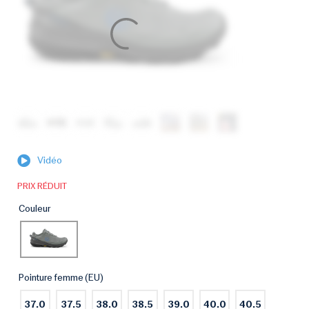
Vidéo
PRIX RÉDUIT
Couleur
Pointure femme (EU)
37.0
37.5
38.0
38.5
39.0
40.0
40.5