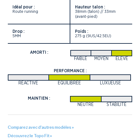
Idéal pour :
Hauteur talon :
Route running
38mm (talon) // 33mm
(avant-pied)
Drop :
Poids :
5MM
275 g (9US/42.5EU)
AMORTI :
FAIBLE
MOYEN
ÉLEVÉ
PERFORMANCE :
RÉACTIVE
ÉQUILIBRÉE
LUXUEUSE
MAINTIEN :
NEUTRE
STABILITÉ
Comparez avec d'autres modèles »
Découvrez le Topo Fit »