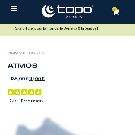
0
Site officiel pour la France, le Benelux & la Suisse !
HOMME |
ROUTE
ATMOS
185,00
€
111,00
€
1 Avis
Écrire un Avis