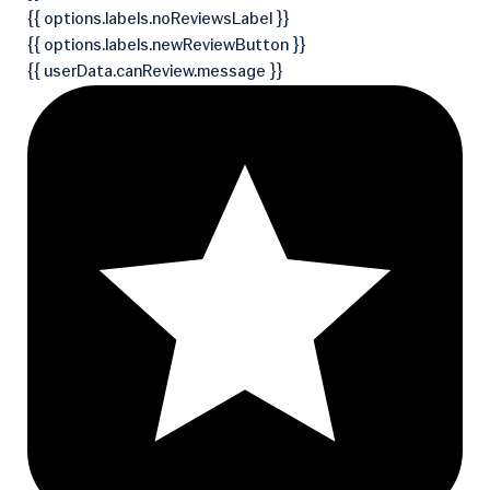
{{ options.labels.noReviewsLabel }}
{{ options.labels.newReviewButton }}
{{ userData.canReview.message }}