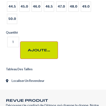
44.5
45.0
46.0
46.5
47.0
48.0
49.0
50.0
Quantité
AJOUTER AU PANIER
Tableau Des Tailles
Localiser Un Revendeur
REVUE PRODUIT
Découvrez le confort de l’Atmos qui change la donne. Notre