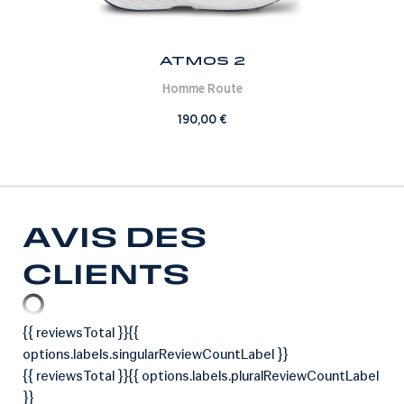
Atmos 2
Homme
Route
190,00
€
AVIS DES
CLIENTS
{{ reviewsTotal }}
{{
options.labels.singularReviewCountLabel }}
{{ reviewsTotal }}
{{ options.labels.pluralReviewCountLabel
}}