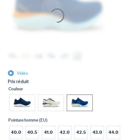
Vidéo
Prix réduit
Couleur
Pointure homme (EU)
40.0
40.5
41.0
42.0
42.5
43.0
44.0