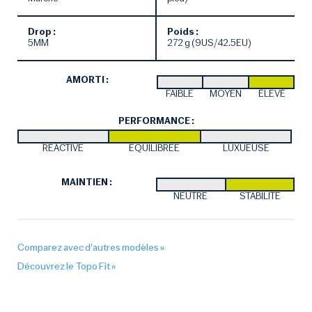
Drop :
Poids :
5MM
272 g (9US/42.5EU)
AMORTI :
FAIBLE
MOYEN
ÉLEVÉ
PERFORMANCE :
RÉACTIVE
ÉQUILIBRÉE
LUXUEUSE
MAINTIEN :
NEUTRE
STABILITÉ
Comparez avec d'autres modèles »
Découvrez le Topo Fit »