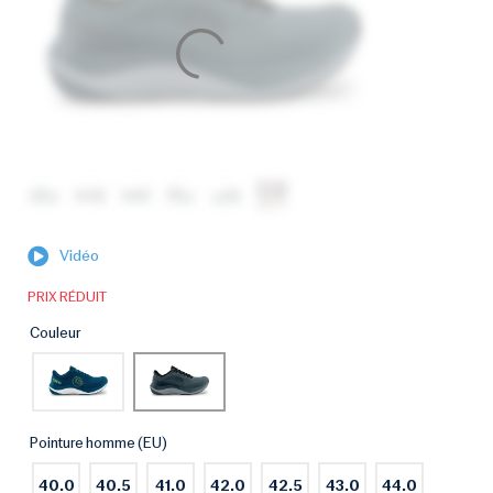
Vidéo
PRIX RÉDUIT
Couleur
Pointure homme (EU)
40.0
40.5
41.0
42.0
42.5
43.0
44.0