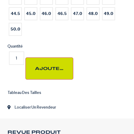
44.5
45.0
46.0
46.5
47.0
48.0
49.0
50.0
Quantité
AJOUTER AU PANIER
Tableau Des Tailles
Localiser Un Revendeur
REVUE PRODUIT