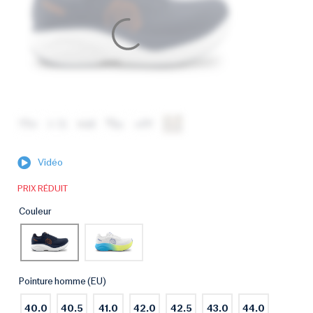
Vidéo
PRIX RÉDUIT
Couleur
Pointure homme (EU)
40.0
40.5
41.0
42.0
42.5
43.0
44.0