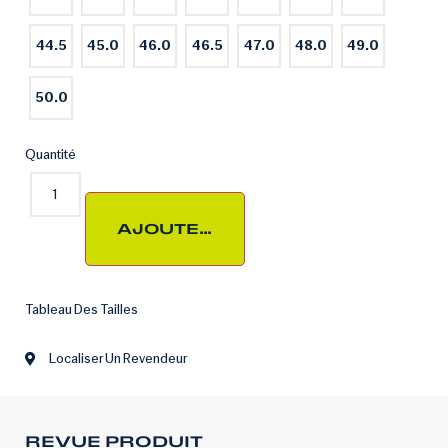
44.5
45.0
46.0
46.5
47.0
48.0
49.0
50.0
Quantité
AJOUTER AU PANIER
Tableau Des Tailles
Localiser Un Revendeur
REVUE PRODUIT