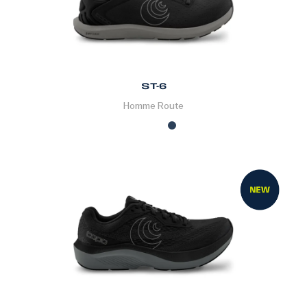
ST-6
Homme
Route