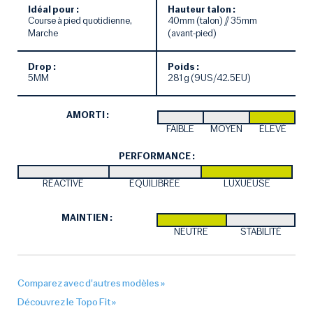
Idéal pour :
Hauteur talon :
Course à pied quotidienne,
40mm (talon) // 35mm
Marche
(avant-pied)
Drop :
Poids :
5MM
281 g (9US/42.5EU)
AMORTI :
FAIBLE
MOYEN
ÉLEVÉ
PERFORMANCE :
RÉACTIVE
ÉQUILIBRÉE
LUXUEUSE
MAINTIEN :
NEUTRE
STABILITÉ
Comparez avec d'autres modèles »
Découvrez le Topo Fit »