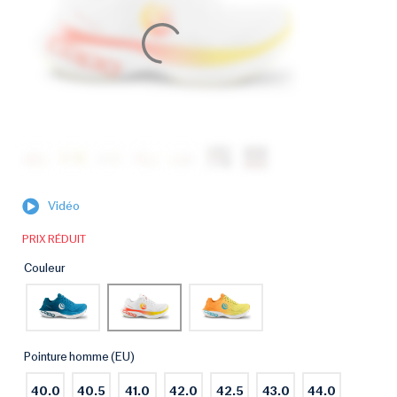
Vidéo
PRIX RÉDUIT
Couleur
Pointure homme (EU)
40.0
40.5
41.0
42.0
42.5
43.0
44.0