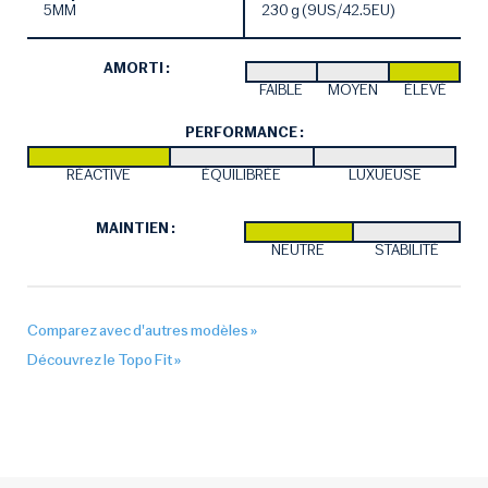
5MM
230 g (9US/42.5EU)
AMORTI :
FAIBLE
MOYEN
ÉLEVÉ
PERFORMANCE :
RÉACTIVE
ÉQUILIBRÉE
LUXUEUSE
MAINTIEN :
NEUTRE
STABILITÉ
Comparez avec d'autres modèles »
Découvrez le Topo Fit »