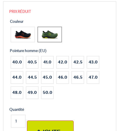
PRIX RÉDUIT
Couleur
Pointure homme (EU)
40.0
40.5
41.0
42.0
42.5
43.0
44.0
44.5
45.0
46.0
46.5
47.0
48.0
49.0
50.0
Quantité