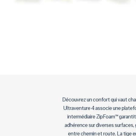
Découvrez un confort qui vaut chaq
Ultraventure 4 associe une platef
intermédiaire ZipFoam™ garantit 
adhérence sur diverses surfaces, 
entre chemin et route. La tige 