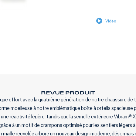
Vidéo
REVUE PRODUIT
ue effort avec la quatrième génération de notre chaussure de tra
orme moelleuse à notre emblématique boîte à orteils spacieuse p
une réactivité légère, tandis que la semelle extérieure Vibram®
grâce à un motif de crampons optimisé pour les sentiers légers à 
en maille recyclée arbore un nouveau design moderne, désormais