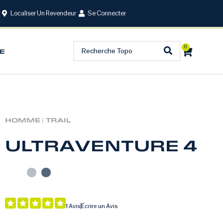
Localiser Un Revendeur
Se Connecter
0
E
HOMME |
TRAIL
ULTRAVENTURE 4
1 Avis
Écrire un Avis