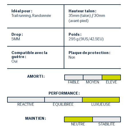
Idéal pour :
Hauteur talon :
Trail running, Randonnée
35mm (talon) // 30mm
(avant-pied)
Drop :
Poids :
5MM
295 g (9US/42.5EU)
Compatible avec la
Plaque de protection :
guêtre :
Non
Oui
AMORTI :
FAIBLE
MOYEN
ÉLEVÉ
PERFORMANCE :
RÉACTIVE
ÉQUILIBRÉE
LUXUEUSE
MAINTIEN :
NEUTRE
STABILITÉ