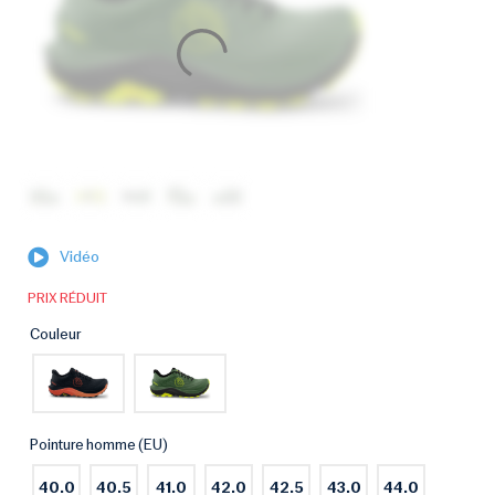
Vidéo
PRIX RÉDUIT
Couleur
Pointure homme (EU)
40.0
40.5
41.0
42.0
42.5
43.0
44.0