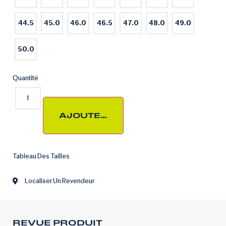
44.5
45.0
46.0
46.5
47.0
48.0
49.0
50.0
Quantité
AJOUTER AU PANIER
Tableau Des Tailles
Localiser Un Revendeur
REVUE PRODUIT